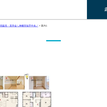
売販売・見学会＼神栖市知手中央／
>
案内1