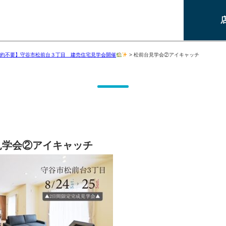
約不要】守谷市松前台３丁目 建売住宅見学会開催
>
松前台見学会②アイキャッチ
見学会②アイキャッチ