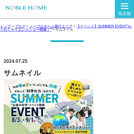
他店舗
トップ
>
ブログ
>
ノーブルホーム鹿行エリア
>
【イベント】SUMMER EVENT”わ
くわくサイエンスショー開催！”
>
サムネイル
2024.07.25
サムネイル