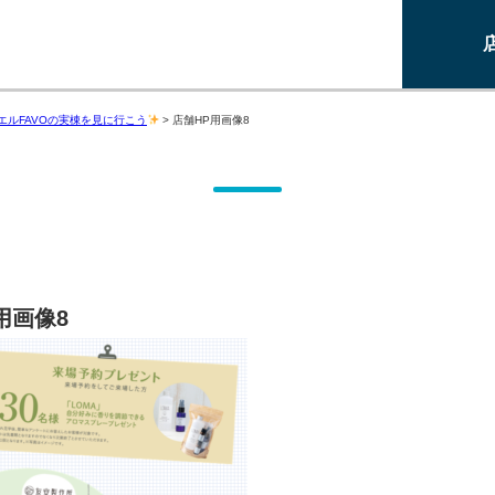
エルFAVOの実棟を見に行こう
>
店舗HP用画像8
用画像8