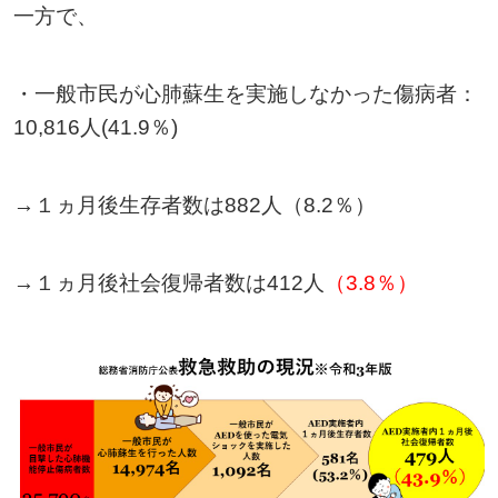
一方で、
・一般市民が心肺蘇生を実施しなかった傷病者：
10,816人(41.9％)
→
１ヵ月後生存者数は882人（8.2％）
→
１ヵ月後社会復帰者数は412人
（3.8％）