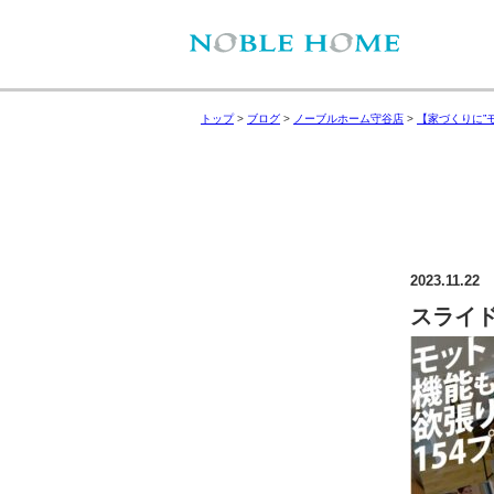
トップ
>
ブログ
>
ノーブルホーム守谷店
>
【家づくりに”モ
2023.11.22
スライド