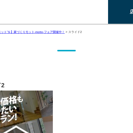
ット”を】家づくりモット-motto-フェア開催中！
>
スライド2
2