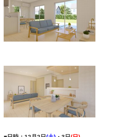
■日時：12月2日
(土)
・3日
(日)