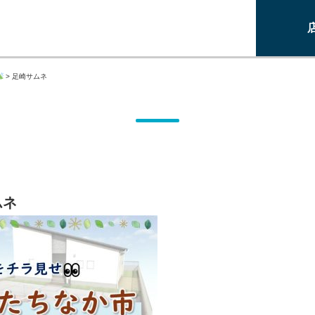
>
足崎サムネ
ムネ