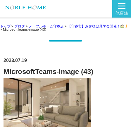
他店舗
トップ
>
ブログ
>
ノーブルホーム守谷店
>
【守谷市】お客様邸見学会開催！
>
MicrosoftTeams-image (43)
2023.07.19
MicrosoftTeams-image (43)