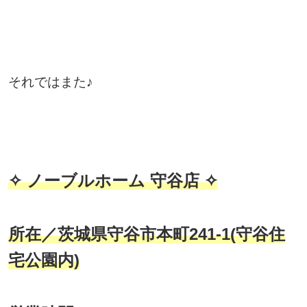
それではまた♪
✧ ノーブルホーム 守谷店 ✧
所在／茨城県守谷市本町241-1(守谷住
宅公園内)