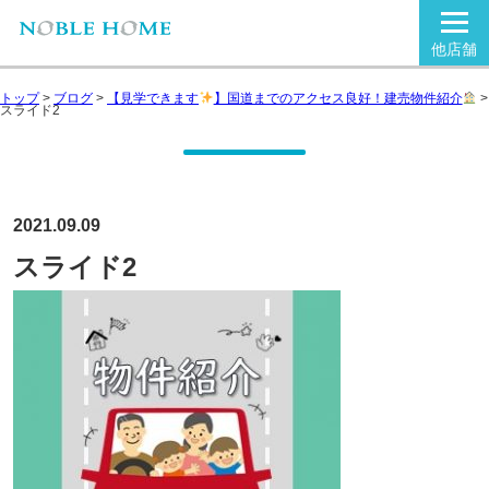
他店舗
トップ
>
ブログ
>
【見学できます
】国道までのアクセス良好！建売物件紹介
>
スライド2
2021.09.09
スライド2