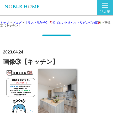
他店舗
トップ
>
ブログ
>
【ラスト見学会】
遊び心のあるハイトリビングの家
>
画像
③【キッチン】
2023.04.24
画像③【キッチン】