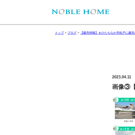
トップ
>
ブログ
>
【建売情報】☺ひたちなか市松戸に建売
2023.04.11
画像③