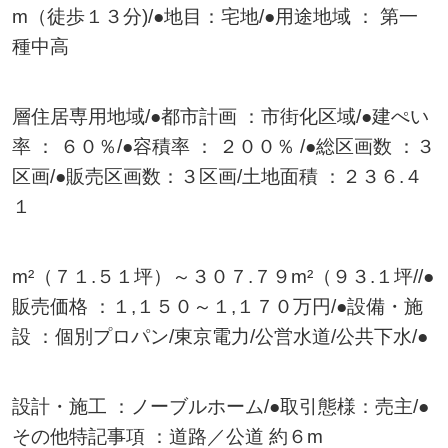
m（徒歩１３分)/●地目：宅地/●用途地域 ： 第一
種中高
層住居専用地域/●都市計画 ：市街化区域/●建ぺい
率 ： ６０％/●容積率 ： ２００％ /●総区画数 ：３
区画/●販売区画数：３区画/土地面積 ：２３６.４
１
m²（７１.５１坪）～３０７.７９m²（９３.１坪//●
販売価格 ：１,１５０～１,１７０万円/●設備・施
設 ：個別プロパン/東京電力/公営水道/公共下水/●
設計・施工 ：ノーブルホーム/●取引態様：売主/●
その他特記事項 ：道路／公道 約６m