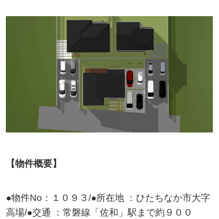
【物件概要】
●物件No：１０９３/●所在地 ：ひたちなか市大字
高場/●交通 ：常磐線「佐和」駅まで約９００