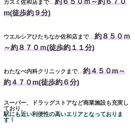
約６５０ｍ～約６７０
カスミ佐和店まで
…
m(徒歩約９分)
約８５０ｍ
ウエルシアひたちなか佐和店まで
…
～約８７０ｍ(徒歩約１１分)
約４５０m～
わたなべ内科クリニックまで
…
約４７０m(徒歩約６分)
スーパー、ドラッグストアなど商業施設も充実し
ており、
駅にも近い利便性の高いエリアとなっておりま
す
！