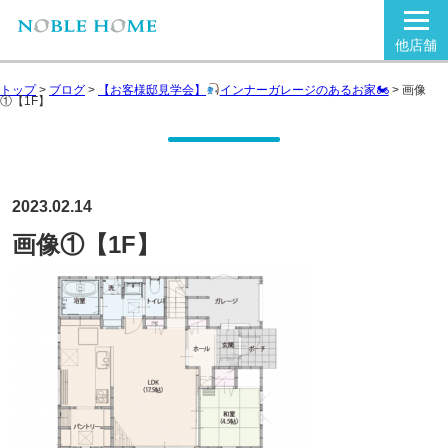
他店舗
トップ
>
ブログ
>
【お客様邸見学会】
インナーガレージのあるお家🏍
>
画像
①【1F】
2023.02.14
画像①【1F】