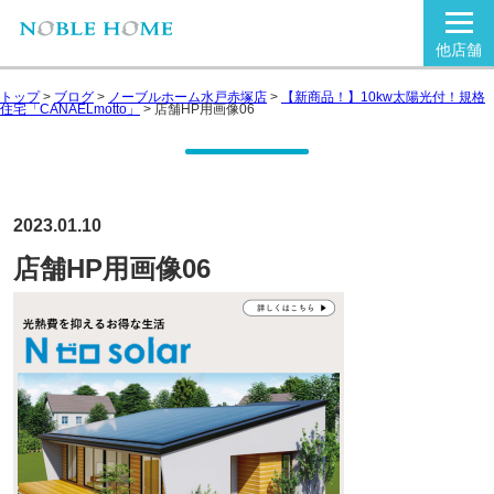
他店舗
トップ
>
ブログ
>
ノーブルホーム水戸赤塚店
>
【新商品！】10kw太陽光付！規格
住宅「CANAELmotto」
>
店舗HP用画像06
2023.01.10
店舗HP用画像06