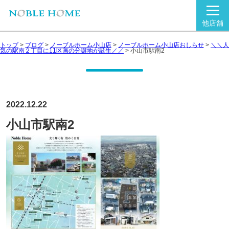
他店舗
トップ
>
ブログ
>
ノーブルホーム小山店
>
ノーブルホーム小山店おしらせ
>
＼＼人
気の駅南２丁目に11区画の分譲地が誕生／／
>
小山市駅南2
2022.12.22
小山市駅南2