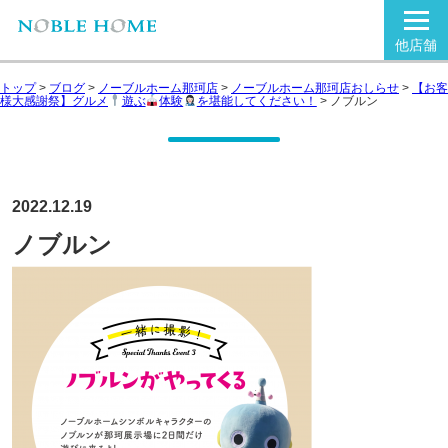
他店舗
トップ
>
ブログ
>
ノーブルホーム那珂店
>
ノーブルホーム那珂店おしらせ
>
【お客
様大感謝祭】グルメ
遊ぶ
体験
を堪能してください！
>
ノブルン
2022.12.19
ノブルン