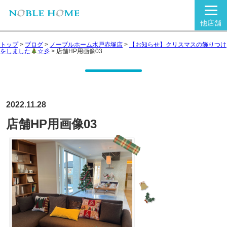
他店舗
トップ
>
ブログ
>
ノーブルホーム水戸赤塚店
>
【お知らせ】クリスマスの飾りつけ
をしました
☆彡
>
店舗HP用画像03
2022.11.28
店舗HP用画像03