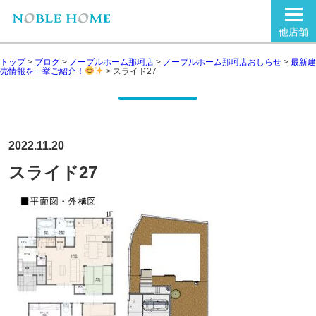
他店舗
トップ
>
ブログ
>
ノーブルホーム那珂店
>
ノーブルホーム那珂店おしらせ
>
最新建
売情報を一挙ご紹介！
>
スライド27
2022.11.20
スライド27