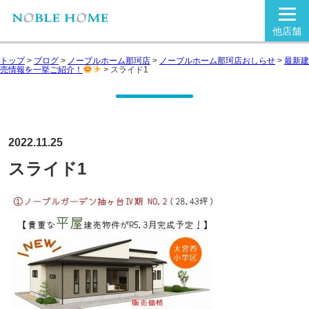
他店舗
トップ
>
ブログ
>
ノーブルホーム那珂店
>
ノーブルホーム那珂店おしらせ
>
最新建
売情報を一挙ご紹介！
>
スライド1
2022.11.25
スライド1