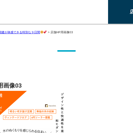
5階建が体感できる特別な９日間
>
店舗HP用画像03
用画像03