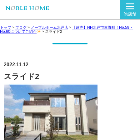
他店舗
トップ
>
ブログ
>
ノーブルホーム水戸店
>
【建売】NH水戸市東野町！No.59・
No.60についてご紹介
>
スライド2
2022.11.12
スライド2