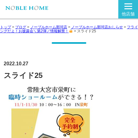
他店舗
トップ
>
ブログ
>
ノーブルホーム那珂店
>
ノーブルホーム那珂店おしらせ
>
フライ
ングだよ！お披露会＼第2弾／情報解禁！
>
スライド25
2022.10.27
スライド25