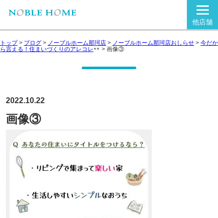
他店舗
トップ
>
ブログ
>
ノーブルホーム那珂店
>
ノーブルホーム那珂店おしらせ
>
今だか
ら言える！住まいづくりのアレコレ
>
画像③
2022.10.22
画像③