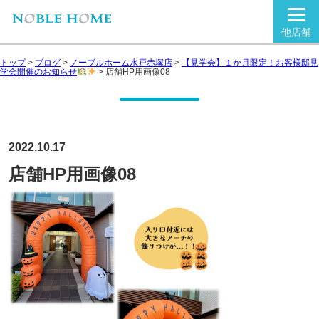
他店舗
トップ
>
ブログ
>
ノーブルホーム水戸赤塚店
>
【見学会】１か月限定！お客様邸見
学会開催のお知らせ
>
店舗HP用画像08
2022.10.17
店舗HP用画像08