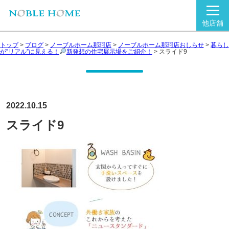
他店舗
トップ
>
ブログ
>
ノーブルホーム那珂店
>
ノーブルホーム那珂店おしらせ
>
暮らし
が”リアル”に見える！
新発想の住宅展示場をご紹介！
>
スライド9
2022.10.15
スライド9