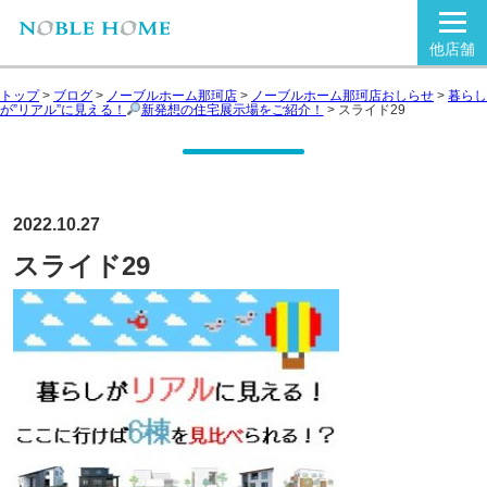
他店舗
トップ
>
ブログ
>
ノーブルホーム那珂店
>
ノーブルホーム那珂店おしらせ
>
暮らし
が”リアル”に見える！
新発想の住宅展示場をご紹介！
>
スライド29
2022.10.27
スライド29