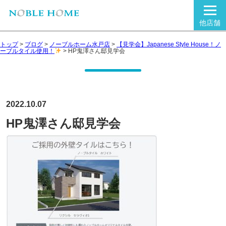
他店舗
トップ
>
ブログ
>
ノーブルホーム水戸店
>
【見学会】Japanese Style House！ノ
ーブルタイル使用！
>
HP鬼澤さん邸見学会
2022.10.07
HP鬼澤さん邸見学会