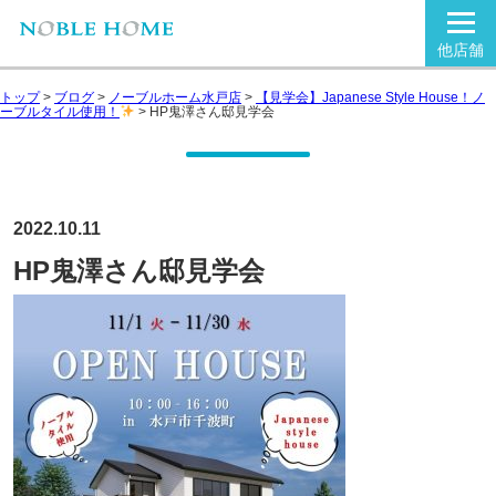
他店舗
トップ
>
ブログ
>
ノーブルホーム水戸店
>
【見学会】Japanese Style House！ノ
ーブルタイル使用！
>
HP鬼澤さん邸見学会
2022.10.11
HP鬼澤さん邸見学会