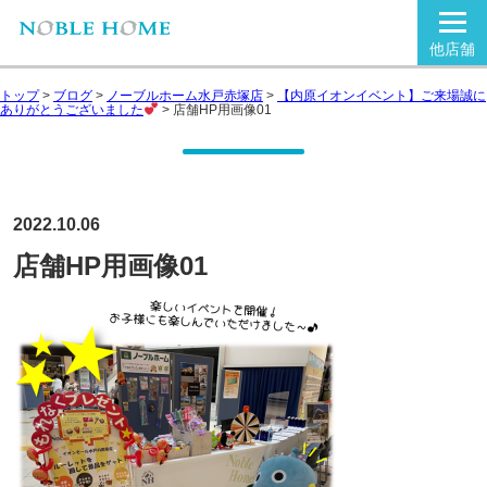
他店舗
トップ
>
ブログ
>
ノーブルホーム水戸赤塚店
>
【内原イオンイベント】ご来場誠に
ありがとうございました
>
店舗HP用画像01
2022.10.06
店舗HP用画像01