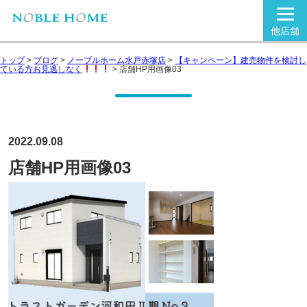
他店舗
トップ
>
ブログ
>
ノーブルホーム水戸赤塚店
>
【キャンペーン】建売物件を検討し
ている方お見逃しなく
>
店舗HP用画像03
2022.09.08
店舗HP用画像03