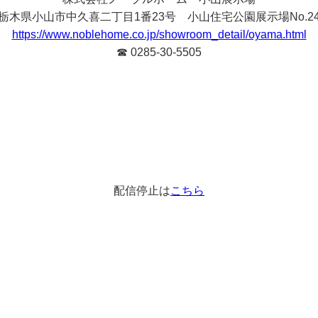
栃木県小山市中久喜二丁目1番23号 小山住宅公園展示場No.2
https://www.noblehome.co.jp/showroom_detail/oyama.html
☎ 0285-30-5505
配信停止は
こちら