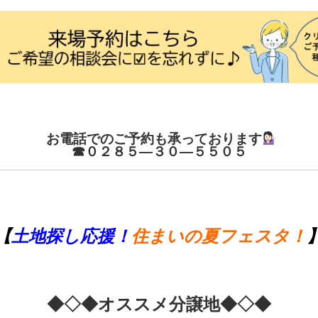
お電話でのご予約も承っております
☎０２８５―３０―５５０５
【
土地探し応援！
住まいの夏フェスタ！
◆◇◆オススメ分譲地◆◇◆