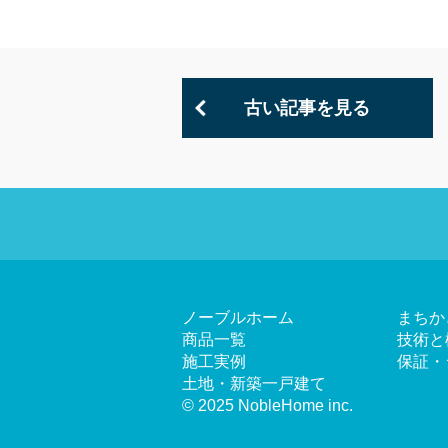
古い記事を見る
ノーブルホーム
まちか
商品一覧
技術と
施工実例
保証・
土地・新築一戸建て
© 2025 NobleHome inc.