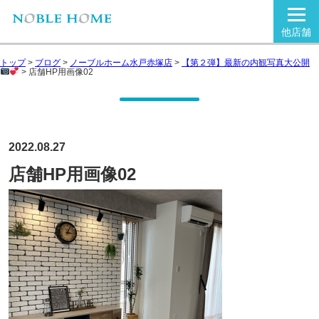
他店舗
トップ
>
ブログ
>
ノーブルホーム水戸赤塚店
>
【第２弾】最新の内観写真大公開
>
店舗HP用画像02
2022.08.27
店舗HP用画像02