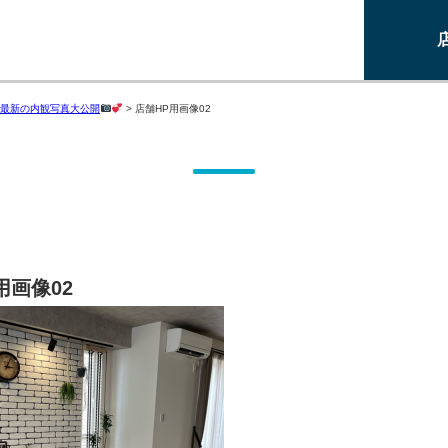
最新の内観写真大公開
>
店舗HP用画像02
用画像02