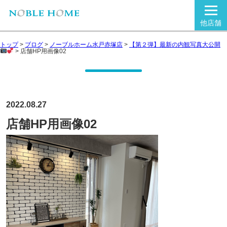
他店舗
トップ
>
ブログ
>
ノーブルホーム水戸赤塚店
>
【第２弾】最新の内観写真大公開
>
店舗HP用画像02
2022.08.27
店舗HP用画像02