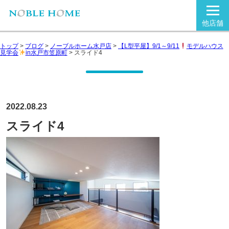
他店舗
トップ
>
ブログ
>
ノーブルホーム水戸店
>
【L型平屋】9/1～9/11
モデルハウス
見学会
in水戸市笠原町
>
スライド4
2022.08.23
スライド4