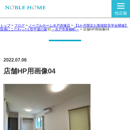
他店舗
トップ
>
ブログ
>
ノーブルホーム水戸赤塚店
>
【1か月限定お客様邸見学会開催】
質感にこだわったL型平屋の家
～水戸市青柳町～
>
店舗HP用画像04
2022.07.06
店舗HP用画像04