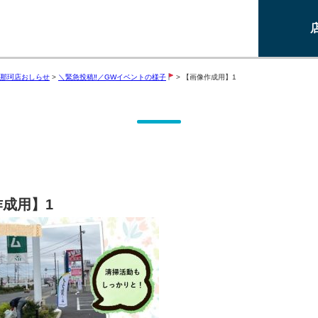
那珂店おしらせ
>
＼緊急投稿‼／GWイベントの様子
>
【画像作成用】1
成用】1