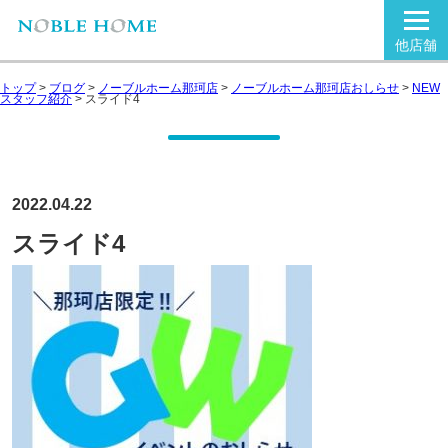
他店舗
トップ
>
ブログ
>
ノーブルホーム那珂店
>
ノーブルホーム那珂店おしらせ
>
NEW
スタッフ紹介
>
スライド4
2022.04.22
スライド4