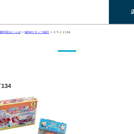
那珂店おしらせ
>
NEWスタッフ紹介
>
スライド134
134