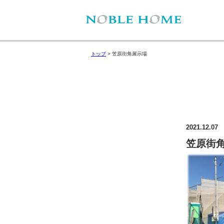
トップ
>
笠原街角展示場
2021.12.07
笠原街