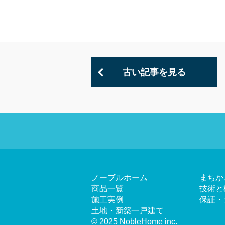
古い記事を見る
ノーブルホーム
まちか
商品一覧
技術と
施工実例
保証・
土地・新築一戸建て
© 2025 NobleHome inc.