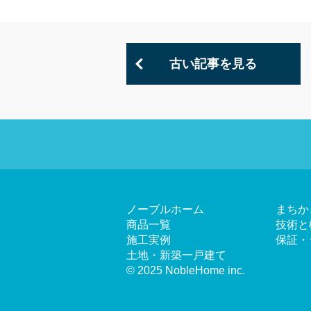
古い記事を見る
ノーブルホーム
まちか
商品一覧
技術と
施工実例
保証・
土地・新築一戸建て
© 2025 NobleHome inc.