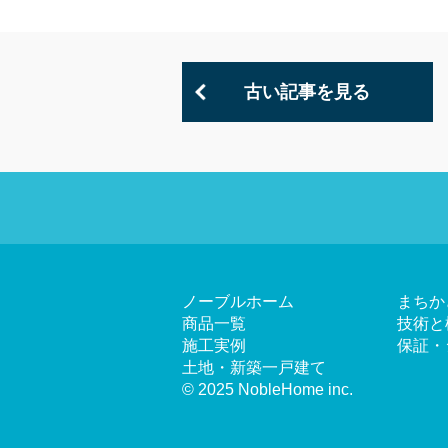
古い記事を見る
ノーブルホーム
まちか
商品一覧
技術と
施工実例
保証・
土地・新築一戸建て
© 2025 NobleHome inc.