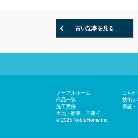
古い記事を見る
ノーブルホーム
まちか
商品一覧
技術と
施工実例
保証・
土地・新築一戸建て
© 2025 NobleHome inc.