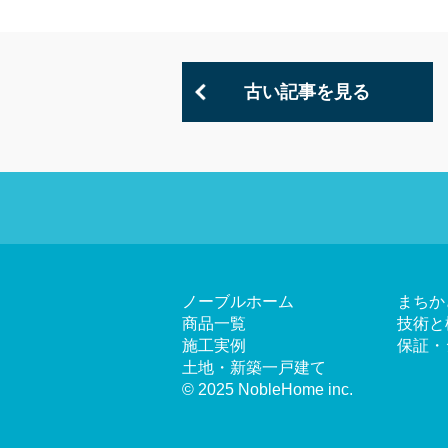
古い記事を見る
ノーブルホーム
まちか
商品一覧
技術と
施工実例
保証・
土地・新築一戸建て
© 2025 NobleHome inc.