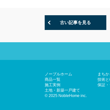
古い記事を見る
ノーブルホーム
まちか
商品一覧
技術と
施工実例
保証・
土地・新築一戸建て
© 2025 NobleHome inc.