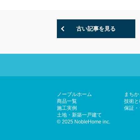
古い記事を見る
ノーブルホーム
まちか
商品一覧
技術と
施工実例
保証・
土地・新築一戸建て
© 2025 NobleHome inc.