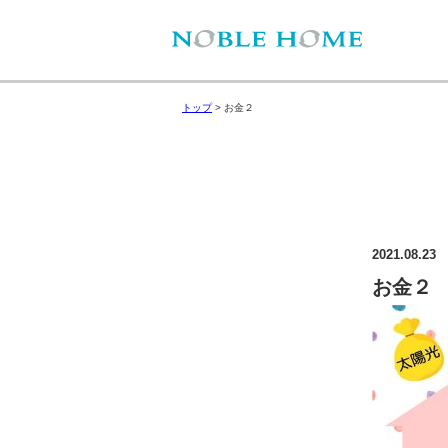
トップ
>
お金２
2021.08.23
お金２